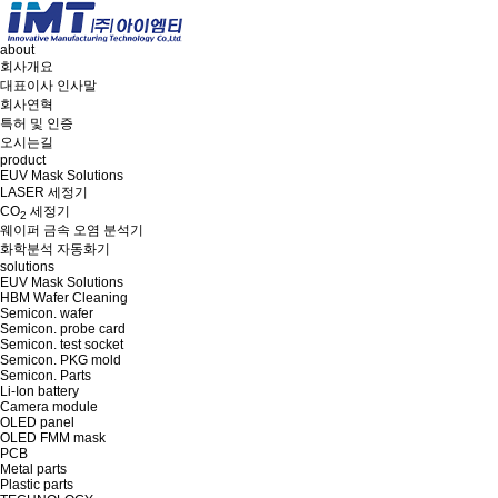
about
회사개요
대표이사 인사말
회사연혁
특허 및 인증
오시는길
product
EUV Mask Solutions
LASER 세정기
CO
세정기
2
웨이퍼 금속 오염 분석기
화학분석 자동화기
solutions
EUV Mask Solutions
HBM Wafer Cleaning
Semicon. wafer
Semicon. probe card
Semicon. test socket
Semicon. PKG mold
Semicon. Parts
Li-Ion battery
Camera module
OLED panel
OLED FMM mask
PCB
Metal parts
Plastic parts