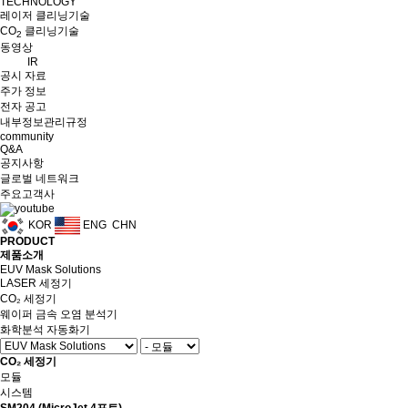
TECHNOLOGY
레이저 클리닝기술
CO
클리닝기술
2
동영상
IR
공시 자료
주가 정보
전자 공고
내부정보관리규정
community
Q&A
공지사항
글로벌 네트워크
주요고객사
KOR
ENG
CHN
PRODUCT
제품소개
EUV Mask Solutions
LASER 세정기
CO₂ 세정기
웨이퍼 금속 오염 분석기
화학분석 자동화기
CO₂ 세정기
모듈
시스템
SM204 (MicroJet 4포트)